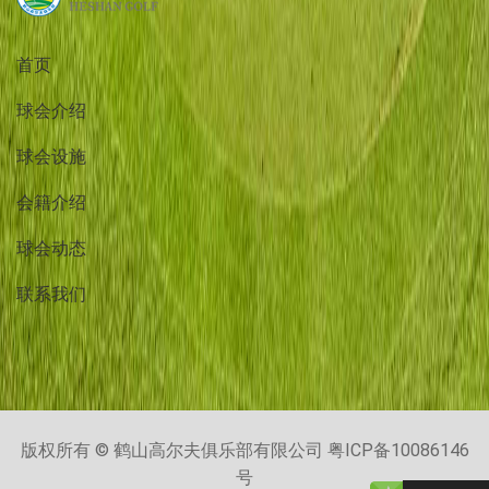
首页
球会介绍
球会设施
会籍介绍
球会动态
联系我们
版权所有 © 鹤山高尔夫俱乐部有限公司
粤ICP备10086146
号