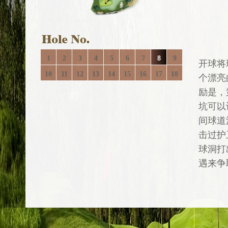
1
2
3
4
5
6
7
8
9
开球将
10
11
12
13
14
15
16
17
18
个漂亮
励是，
坑可以
间球道
击过护
球洞打
遇来争